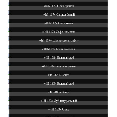
«ФЛ-117» Орех бренди
«ФЛ-117» Сандал белый
«ФЛ-117» Силк титан
«ФЛ-117» Софт шампань
«ФЛ-117» Штукатурка графит
«ФЛ-119» Белая матовая
«ФЛ-128» Беленый дуб
«ФЛ-128» Береза мореная
«ФЛ-128» Венге
«ФЛ-183» Беленый дуб
«ФЛ-183» Венге
«ФЛ-183» Дуб натуральный
«ФЛ-183» Орех