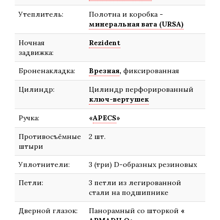
Утеплитель:
Полотна и коробка
-
минеральная вата (URSA)
Ночная
Rezident
задвижка:
Броненакладка:
Врезная
,
фиксированная
Цилиндр:
Цилиндр перфорированный
ключ-вертушек
Ручка:
«
APECS
»
Противосъёмные
2 шт.
штыри
Уплотнители:
3 (три) D-образных резиновых
Петли:
3 петли из легированной
стали на подшипнике
Дверной глазок:
Панорамный со шторкой
«