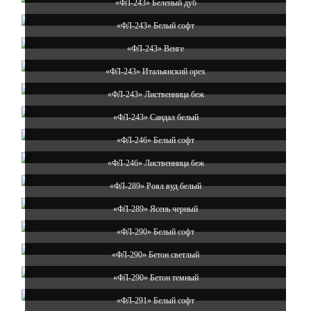
«ФЛ-243» Беленый дуб
«ФЛ-243» Белый софт
«ФЛ-243» Венге
«ФЛ-243» Итальянский орех
«ФЛ-243» Лиственница беж
«ФЛ-243» Сандал белый
«ФЛ-246» Белый софт
«ФЛ-246» Лиственница беж
«ФЛ-289» Роял вуд белый
«ФЛ-289» Ясень черный
«ФЛ-290» Белый софт
«ФЛ-290» Бетон светлый
«ФЛ-290» Бетон темный
«ФЛ-291» Белый софт