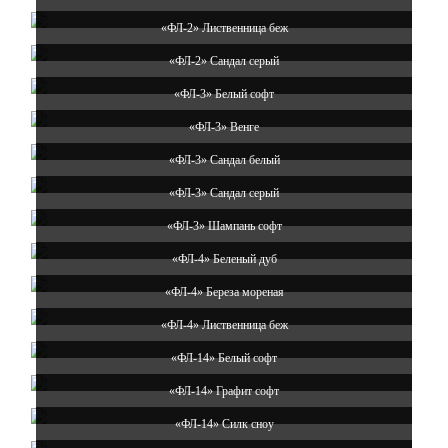
«ФЛ-2» Лиственница беж
«ФЛ-2» Сандал серый
«ФЛ-3» Белый софт
«ФЛ-3» Венге
«ФЛ-3» Сандал белый
«ФЛ-3» Сандал серый
«ФЛ-3» Шампань софт
«ФЛ-4» Беленый дуб
«ФЛ-4» Береза мореная
«ФЛ-4» Лиственница беж
«ФЛ-14» Белый софт
«ФЛ-14» Графит софт
«ФЛ-14» Силк сноу