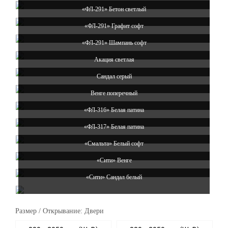
«ФЛ-291» Бетон светлый
«ФЛ-291» Графит софт
«ФЛ-291» Шампань софт
Акация светлая
Сандал серый
Венге поперечный
«ФЛ-316» Белая патина
«ФЛ-317» Белая патина
«Смальта» Белый софт
«Сити» Венге
«Сити» Сандал белый
Размер / Открывание: Двери