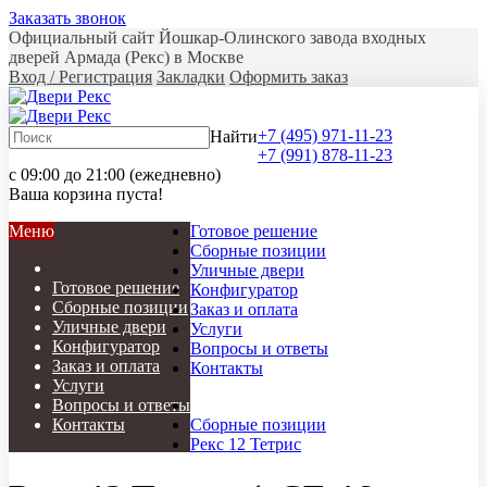
Заказать звонок
Официальный сайт Йошкар-Олинского завода входных
дверей Армада (Рекс) в Москве
Вход / Регистрация
Закладки
Оформить заказ
+7 (495) 971-11-23
Найти
+7 (991) 878-11-23
с 09:00 до 21:00 (ежедневно)
Ваша корзина пуста!
Меню
Готовое решение
Сборные позиции
Уличные двери
Готовое решение
Конфигуратор
Сборные позиции
Заказ и оплата
Уличные двери
Услуги
Конфигуратор
Вопросы и ответы
Заказ и оплата
Контакты
Услуги
Вопросы и ответы
Контакты
Сборные позиции
Рекс 12 Тетрис