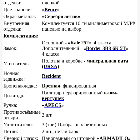
отделка:
пленкой
Цвет панели:
«
Венге
»
Окрас металла:
«Серебро антик
»
Внутренняя
Комплектуется 16-ти миллиметровой МДФ
отделка:
панелью на выбор
Комплектация:
Основной -
«
Kale 252
», 4 класса
Замок:
Дополнительный -
«
Border 3В8-6К 5Т
»
4 класса
Полотна и коробка
-
минеральная вата
Утеплитель:
(URSA)
Ночная
Rezident
задвижка:
Броненакладка:
Врезная
,
фиксированная
Цилиндр перфорированный
ключ-
Цилиндр:
вертушек
Ручка:
«
APECS
»
Противосъёмные
2 шт.
штыри
Уплотнители:
3 (три) D-образных резиновых
Петли:
2 шт., петли барк
Дверной глазок:
Панорамный со шторкой
«
ARMADILO
»